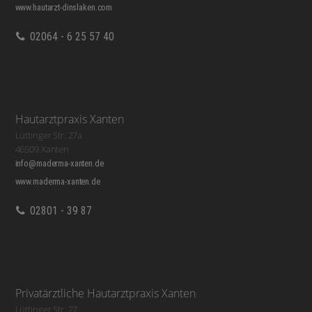
www.hautarzt-dinslaken.com
02064 - 6 25 57 40
Hautarztpraxis Xanten
Lüttinger Str. 27a
46509 Xanten
info@maderma-xanten.de
www.maderma-xanten.de
02801 - 39 87
Privatärztliche Hautarztpraxis Xanten
Lüttinger Str. 27