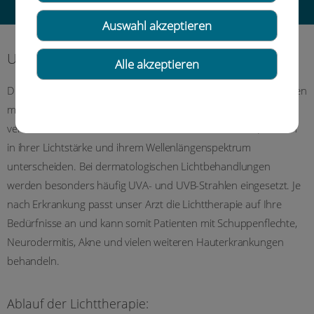
Auswahl akzeptieren
UV-Lichttherapie
Alle akzeptieren
Die Lichttherapie kann zahlreiche dermatologische Erkrankungen
mildern oder sogar abheilen. Hierbei kann zwischen
verschiedenen Arten des Lichts unterschieden werden, die sich
in ihrer Lichtstärke und ihrem Wellenlängenspektrum
unterscheiden. Bei dermatologischen Lichtbehandlungen
werden besonders häufig UVA- und UVB-Strahlen eingesetzt. Je
nach Erkrankung passt unser Arzt die Lichttherapie auf Ihre
Bedürfnisse an und kann somit Patienten mit Schuppenflechte,
Neurodermitis, Akne und vielen weiteren Hauterkrankungen
behandeln.
Ablauf der Lichttherapie: