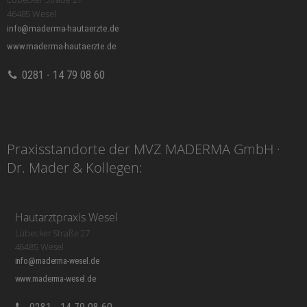
46485 Wesel
info@maderma-hautaerzte.de
www.maderma-hautaerzte.de
0281 - 14 79 08 60
Praxisstandorte der MVZ MADERMA GmbH ·
Dr. Mader & Kollegen:
Hautarztpraxis Wesel
Lübecker Straße 27
46485 Wesel
info@maderma-wesel.de
www.maderma-wesel.de