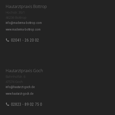
Hautarztpraxis Bottrop
Hochstr. 35/1
46236 Bottrop
info@maderma-bottrop.com
www.maderma-bottrop.com
02041 - 26 20 02
Hautarztpraxis Goch
Bahnhofstr. 6
47574 Goch
info@hautarzt-goch.de
www.hautarzt-goch.de
02823 - 89 02 75 0