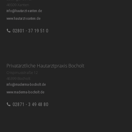
46509 Xanten
info@hautarzt-xanten.de
www.hautarzt-xanten.de
02801 - 37 19 51 0
Privatärztliche Hautarztpraxis Bocholt
Crispinusstraße 12
46399 Bocholt
info@maderma-bocholt.de
www.maderma-bocholt.de
02871 - 3 49 48 80