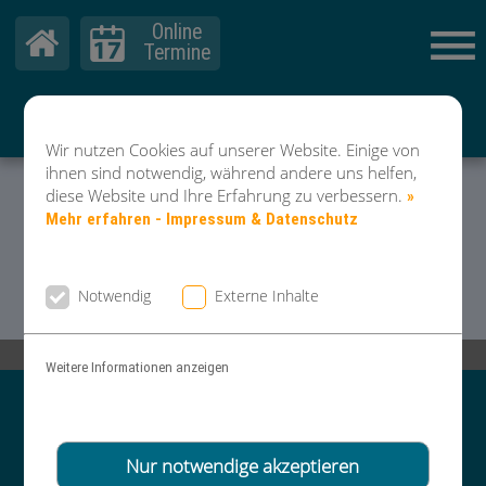
Online
Termine
Hautarzt Xanten
Dr. Mader & Kollegen
Wir nutzen Cookies auf unserer Website. Einige von
ihnen sind notwendig, während andere uns helfen,
diese Website und Ihre Erfahrung zu verbessern.
»
Mehr erfahren - Impressum & Datenschutz
Notwendig
Externe Inhalte
Lüttinger Str. 27 | 46509 Xanten |
02801 - 37 19 51 0
Weitere Informationen anzeigen
Vereinbaren Sie Ihre TERMINE
TELEFONISCH oder über unsere
Nur notwendige akzeptieren
ONLINE-TERMINBUCHUNG