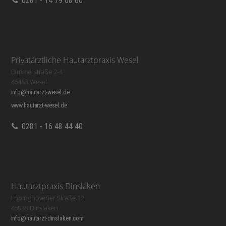
0281 - 14 79 08 60
Privatärztliche Hautarztpraxis Wesel
Dimmerstraße 2-4
46483 Wesel
info@hautarzt-wesel.de
www.hautarzt-wesel.de
0281 - 16 48 44 40
Hautarztpraxis Dinslaken
Eppinghovener Straße 12
46535 Dinslaken
info@hautarzt-dinslaken.com