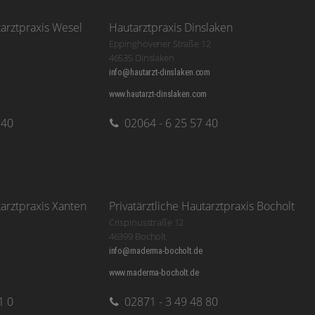
tarztpraxis Wesel
Hautarztpraxis Dinslaken
Eppinghovener Straße 12
46535 Dinslaken
info@hautarzt-dinslaken.com
www.hautarzt-dinslaken.com
 40
02064 - 6 25 57 40
tarztpraxis Xanten
Privatärztliche Hautarztpraxis Bocholt
Crispinusstraße 12
46399 Bocholt
info@maderma-bocholt.de
www.maderma-bocholt.de
1 0
02871 - 3 49 48 80