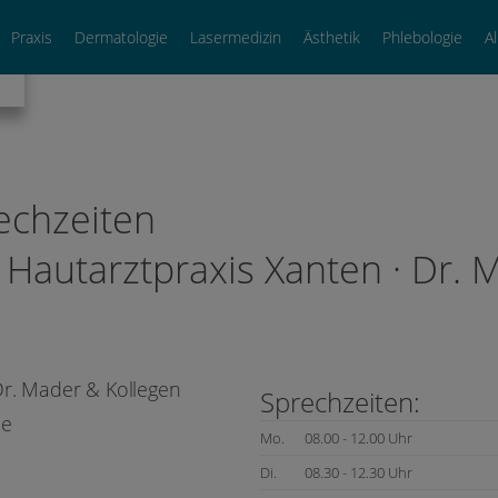
Praxis
Dermatologie
Lasermedizin
Ästhetik
Phlebologie
A
echzeiten
e Hautarztpraxis Xanten · Dr.
. Mader & Kollegen
Sprechzeiten:
ie
Mo.
08.00 - 12.00 Uhr
Di.
08.30 - 12.30 Uhr