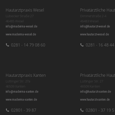
Hautarztpraxis Wesel
Privatärztliche Hau
Lübecker Straße 27
Dimmerstraße 2-4
46485 Wesel
46483 Wesel
info@maderma-wesel.de
info@hautarzt-wesel.de
www.maderma-wesel.de
www.hautarzt-wesel.de
0281 - 14 79 08 60
0281 - 16 48 44
Hautarztpraxis Xanten
Privatärztliche Hau
Lüttinger Str. 27a
Lüttinger Str. 27
46509 Xanten
46509 Xanten
info@maderma-xanten.de
info@hautarzt-xanten.de
www.maderma-xanten.de
www.hautarzt-xanten.de
02801 - 39 87
02801 - 37 19 5