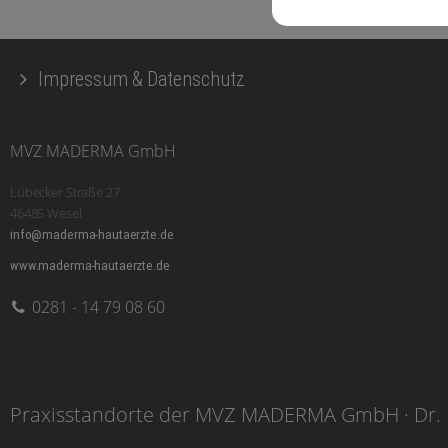
Impressum & Datenschutz
MVZ MADERMA GmbH
Lübecker Straße 27
46485 Wesel
info@maderma-hautaerzte.de
www.maderma-hautaerzte.de
0281 - 14 79 08 60
Praxisstandorte der MVZ MADERMA GmbH · Dr. 